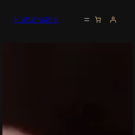
Liigu
sisu
KARMENKIIER
juurde