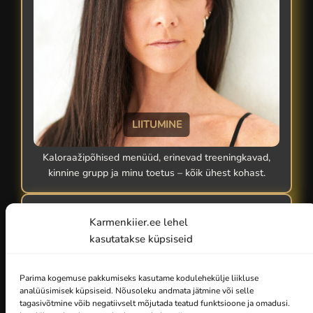
LIITUMINE
Kaloraažipõhised menüüd, erinevad treeningkavad,
kinnine grupp ja minu toetus – kõik ühest kohast.
Karmenkiier.ee lehel
kasutatakse küpsiseid
Parima kogemuse pakkumiseks kasutame kodulehekülje liikluse
analüüsimisek küpsiseid. Nõusoleku andmata jätmine või selle
tagasivõtmine võib negatiivselt mõjutada teatud funktsioone ja omadusi.