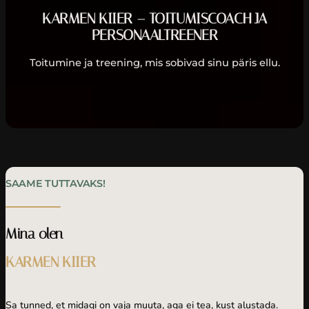
KARMEN KIIER – TOITUMISCOACH JA
PERSONAALTREENER
Toitumine ja treening, mis sobivad sinu päris ellu.
SAAME TUTTAVAKS!
Mina olen
KARMEN KIIER
Sa tunned, et midagi on vaja muuta, aga ei tea, kust alustada.