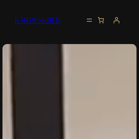
Liigu
sisu
KARMENKIIER
juurde