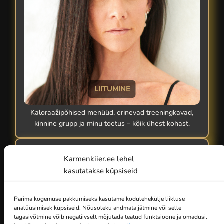
LIITUMINE
Kaloraažipõhised menüüd, erinevad treeningkavad,
kinnine grupp ja minu toetus – kõik ühest kohast.
Karmenkiier.ee lehel
kasutatakse küpsiseid
Parima kogemuse pakkumiseks kasutame kodulehekülje liikluse
analüüsimisek küpsiseid. Nõusoleku andmata jätmine või selle
tagasivõtmine võib negatiivselt mõjutada teatud funktsioone ja omadusi.