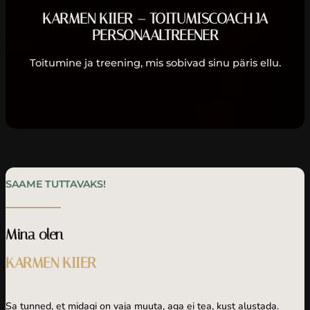
KARMEN KIIER – TOITUMISCOACH JA
PERSONAALTREENER
Toitumine ja treening, mis sobivad sinu päris ellu.
SAAME TUTTAVAKS!
Mina olen
KARMEN KIIER
Sa tunned, et midagi on vaja muuta, aga ei tea, kust alustada.